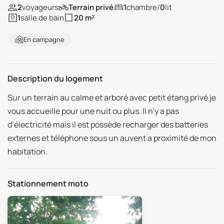
people
two_wheeler
bedroom
2
voyageurs
Terrain privé
1
chambre
/
0
lit
bathroom
crop_square
1
salle de bain
20 m²
En campagne
Description du logement
Sur un terrain au calme et arboré avec petit étang privé je
vous accueille pour une nuit ou plus. Il n’y a pas
d’électricité mais il est possède recharger des batteries
externes et téléphone sous un auvent a proximité de mon
habitation.
Stationnement moto