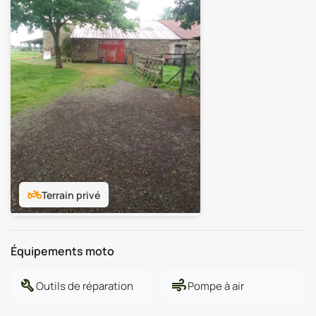
two_wheeler
Terrain privé
Équipements moto
build
air
Outils de réparation
Pompe à air