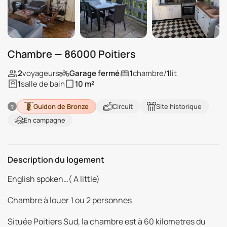
Chambre — 86000 Poitiers
people
two_wheeler
bedroom
2
voyageurs
Garage fermé
1
chambre
/
1
lit
bathroom
crop_square
1
salle de bain
10 m²
Guidon de Bronze
Circuit
Site historique
?
En campagne
Description du logement
English spoken…( A little)
Chambre à louer 1 ou 2 personnes
Située Poitiers Sud, la chambre est à 60 kilometres du