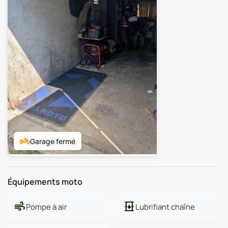
two_wheeler
Garage fermé
Équipements moto
air
oil_barrel
Pompe à air
Lubrifiant chaîne