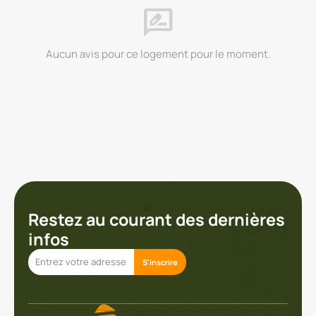
rate_review
Aucun avis pour ce logement pour le moment.
Restez au courant des dernières
infos
S'inscrire