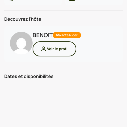
Découvrez l'hôte
BENOIT
two_wheeler
Hôte Rider
person
Voir le profil
Dates et disponibilités