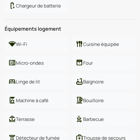
battery_charging_full
Chargeur de batterie
Équipements logement
network_wifi
flatware
Wi-Fi
Cuisine équipée
microwave
oven
Micro-ondes
Four
bed
bathtub
Linge de lit
Baignoire
coffee_maker
kettle
Machine à café
Bouilloire
deck
outdoor_grill
Terrasse
Barbecue
detector_smoke
medical_services
Détecteur de fumée
Trousse de secours